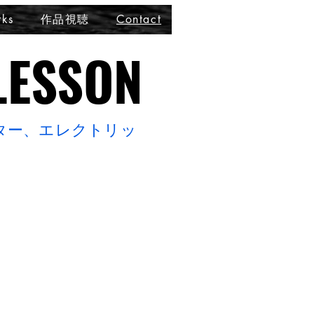
rks
作品視聴
Contact
ESSON
ESSON
ター、エレクトリッ