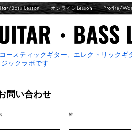
itar/Bass Lesson
オンラインLesson
Profire/Wo
ITAR・BASS L
ITAR・BASS L
アコースティックギター、エレクトリックギ
ージックラボ
です
お問い合わせ
名
姓