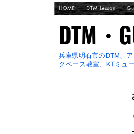
HOME
DTM Lesson
Gu
DTM・GU
DTM・GU
兵庫県明石市のDTM、
クベース教室、
KTミュ